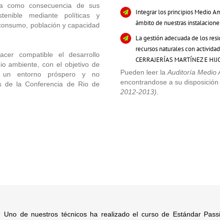
da como consecuencia de sus
Integrar los principios Medio Am
stenible mediante políticas y
ámbito de nuestras instalacione
 consumo, población y capacidad
La gestión adecuada de los resi
recursos naturales con actividad
acer compatible el desarrollo
CERRAJERÍAS MARTÍNEZ E HIJO
o ambiente, con el objetivo de
Pueden leer la
Auditoría Medio 
es un entorno próspero y no
encontrandose a su disposición 
s de la Conferencia de Rio de
2012-2013)
.
Uno de nuestros técnicos ha realizado el curso de Estándar Passi