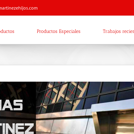
martinezehijos.com
oductos
Productos Especiales
Trabajos recie