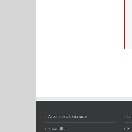
Ascensores Exteriores
Es
Barandillas
Mu