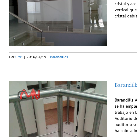
cristal y a
vertical qu
cristal deb
Por
CMH
|
2016/04/19
|
Barandillas
Barandill
Barandilla A
se ha emple
trabajo en 
Auditorio de
auditorio se
ha colocado