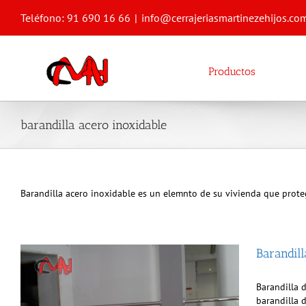
Saltar
Teléfono: 91 690 16 66
|
info@cerrajeriasmartinezehijos.co
al
contenido
Productos
barandilla acero inoxidable
Barandilla acero inoxidable es un elemnto de su vivienda que proteg
Barandill
Barandilla d
barandilla d