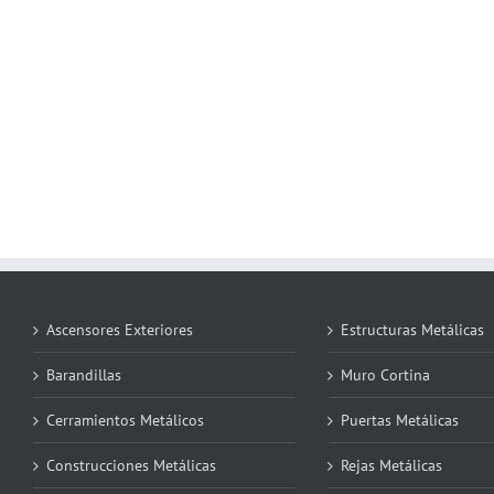
Ascensores Exteriores
Estructuras Metálicas
Barandillas
Muro Cortina
Cerramientos Metálicos
Puertas Metálicas
Construcciones Metálicas
Rejas Metálicas