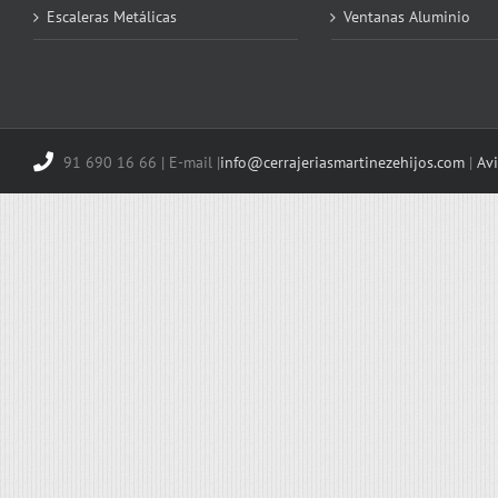
Escaleras Metálicas
Ventanas Aluminio
91 690 16 66 | E-mail |
info@cerrajeriasmartinezehijos.com
|
Avi