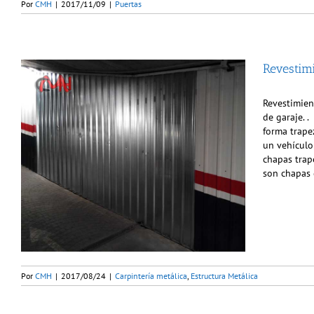
Por
CMH
|
2017/11/09
|
Puertas
Revestim
Revestimien
de garaje. 
forma trape
un vehículo
chapas trap
son chapas 
Por
CMH
|
2017/08/24
|
Carpintería metálica
,
Estructura Metálica