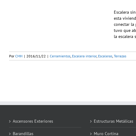
Escalera si
esta viviend
conectar la 
tuvo que ab
la escalera 
Por
CMH
|
2016/11/22
|
Cerramientos
,
Escalera interior
,
Escaleras
,
Terrazas
Ascensores Exteriores
Estructuras Metálicas
Barandillas
Muro Cortina