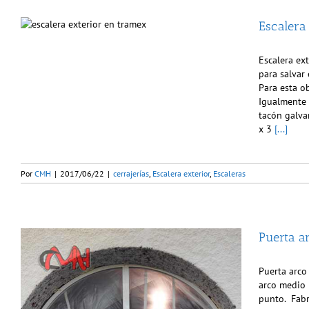
Escalera
Escalera ex
para salvar 
Para esta o
Igualmente 
tacón galva
x 3
[...]
Por
CMH
|
2017/06/22
|
cerrajerías
,
Escalera exterior
,
Escaleras
Puerta a
Puerta arco
arco medio 
punto. Fabr