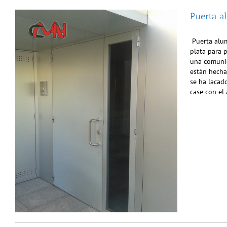
Puerta a
Puerta alum
plata para 
una comunid
están hecha
se ha lacad
case con el