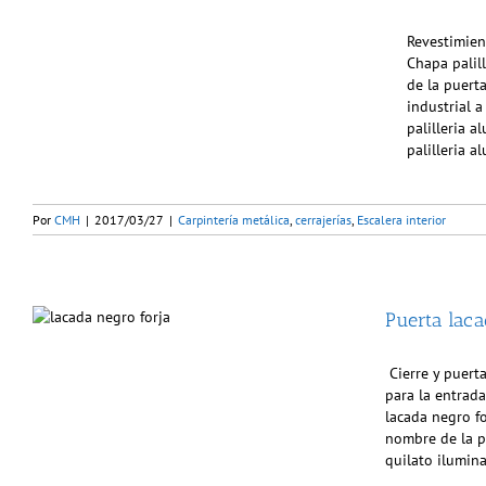
Revestimien
Chapa palil
de la puert
industrial 
palilleria a
palilleria 
Por
CMH
|
2017/03/27
|
Carpintería metálica
,
cerrajerías
,
Escalera interior
Puerta laca
Cierre y puerta
para la entrad
lacada negro fo
nombre de la p
quilato ilumin