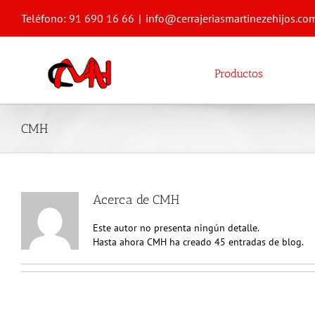
Saltar
Teléfono: 91 690 16 66
|
info@cerrajeriasmartinezehijos.co
al
contenido
Productos
CMH
Acerca de
CMH
Este autor no presenta ningún detalle.
Hasta ahora CMH ha creado 45 entradas de blog.