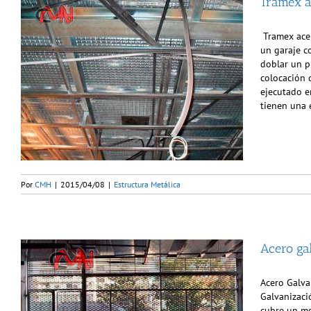
Tramex a
Tramex acer
un garaje c
doblar un p
colocación d
ejecutado en
tienen una 
Por
CMH
|
2015/04/08
|
Estructura Metálica
Acero ga
Acero Galva
Galvanizaci
cubre un me