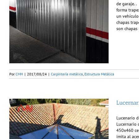
de garaje. 
forma trape
un vehículo
chapas trap
son chapas 
Por
CMH
|
2017/08/24
|
Carpintería metálica
,
Estructura Metálica
Lucernar
Lucenario d
Lucernario 
450x460 cen
imita al ace