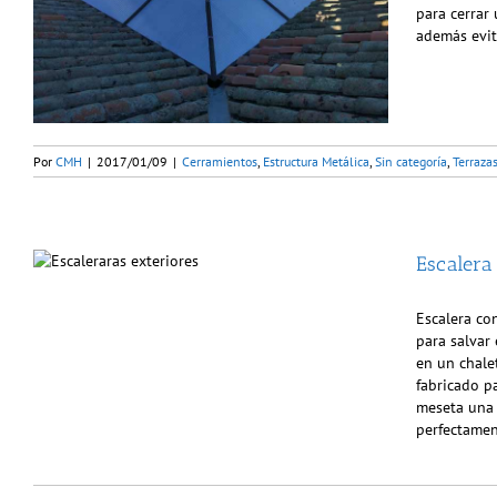
para cerrar
además evit
Por
CMH
|
2017/01/09
|
Cerramientos
,
Estructura Metálica
,
Sin categoría
,
Terraza
Escalera
Escalera co
para salvar 
en un chalet
fabricado p
meseta una 
perfectamen