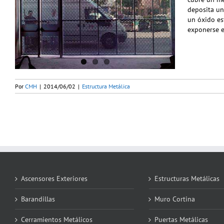
deposita un
un óxido est
exponerse e
Por
CMH
|
2014/06/02
|
Estructura Metálica
Ascensores Exteriores
Estructuras Metálicas
Barandillas
Muro Cortina
Cerramientos Metálicos
Puertas Metálicas