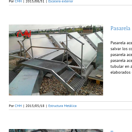
Por
CMH
|
2015/08/31
|
Escalera exterior
Pasarela
Pasarela ac
salvar los 
pasarela ace
pasarela ac
tubular en 
elaborados 
Por
CMH
|
2015/05/18
|
Estructura Metálica