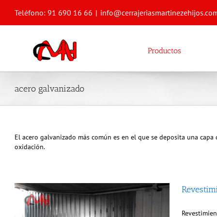
Saltar
Teléfono: 91 690 16 66
|
info@cerrajeriasmartinezehijos.co
al
contenido
Productos
acero galvanizado
El acero galvanizado más común es en el que se deposita una capa d
oxidación.
Revestim
Revestimien