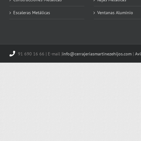
Escaleras Metálicas
Ventanas Aluminio
91 690 16 66 | E-mail |
info@cerrajeriasmartinezehijos.com
|
Avi