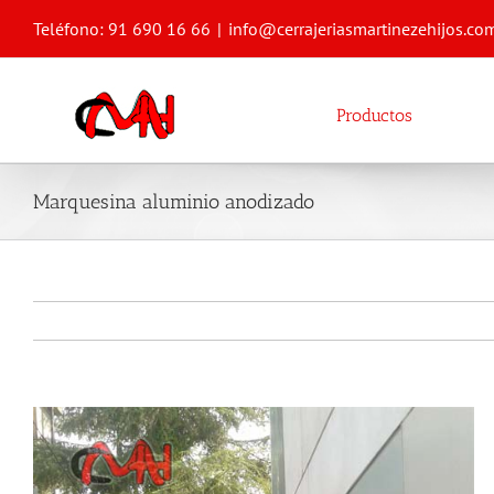
Saltar
Teléfono: 91 690 16 66
|
info@cerrajeriasmartinezehijos.co
al
contenido
Productos
Marquesina aluminio anodizado