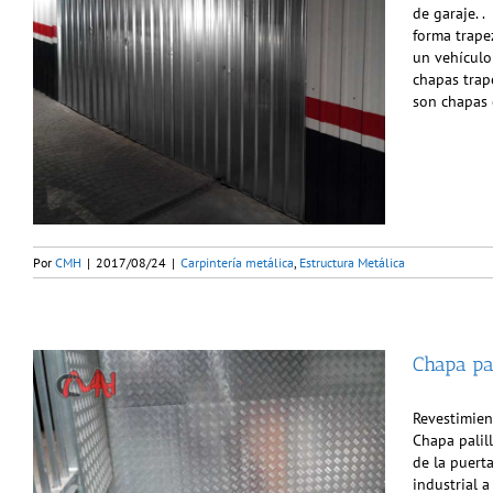
de garaje. 
forma trape
un vehículo
chapas trap
son chapas 
Por
CMH
|
2017/08/24
|
Carpintería metálica
,
Estructura Metálica
Chapa pal
Revestimien
Chapa palil
de la puert
industrial 