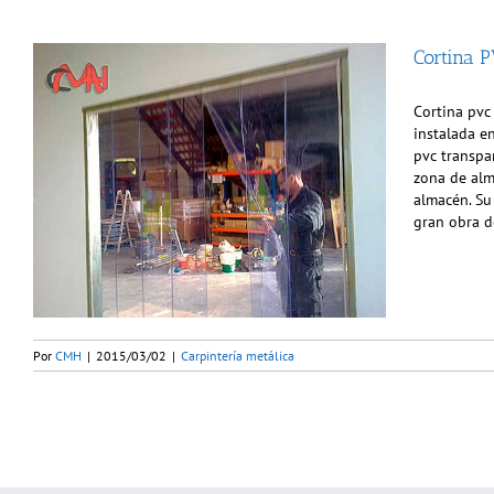
Cortina 
Cortina pvc
instalada en
pvc transpar
zona de alm
almacén. Su 
gran obra d
Por
CMH
|
2015/03/02
|
Carpintería metálica