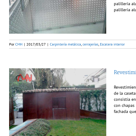
palilleria a
palilleria 
Por
CMH
|
2017/03/27
|
Carpintería metálica
,
cerrajerías
,
Escalera interior
Revestim
Revestimien
de la caseta
consistía en
con chapas 
fachada qu