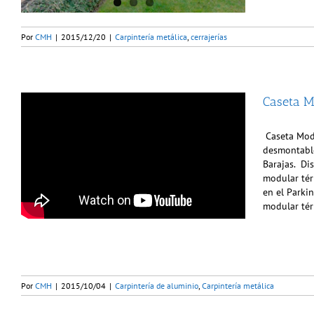
Por
CMH
|
2015/12/20
|
Carpintería metálica
,
cerrajerías
Caseta M
Caseta Modu
desmontable
Barajas. Dis
modular tér
en el Parki
modular tér
Por
CMH
|
2015/10/04
|
Carpintería de aluminio
,
Carpintería metálica