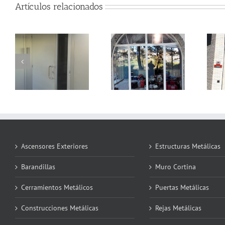
Artículos relacionados
Puerta lacada
Puerta arco
negro forja y
medio punto
cierre
enrollable
Ascensores Exteriores
Estructuras Metálicas
Barandillas
Muro Cortina
Cerramientos Metálicos
Puertas Metálicas
Construcciones Metálicas
Rejas Metálicas