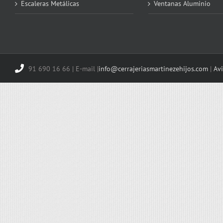
Escaleras Metálicas
Ventanas Aluminio
91 690 16 66 | E-mail |
info@cerrajeriasmartinezehijos.com
|
Avi