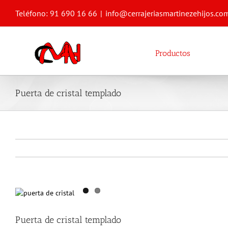
Saltar
Teléfono: 91 690 16 66
|
info@cerrajeriasmartinezehijos.co
al
contenido
Productos
Puerta de cristal templado
Puerta de cristal templado