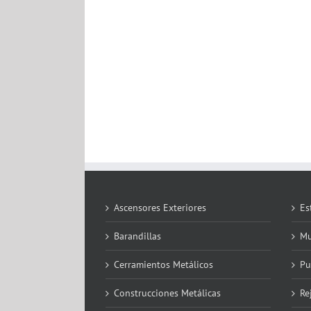
Ascensores Exteriores
Es
Barandillas
Mu
Cerramientos Metálicos
Pu
Construcciones Metálicas
Re