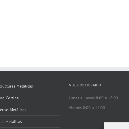
NUESTRO HORARIO
tructuras Metálicas
ro Cortina
Lunes a Jueves 8:00 a 18:00
Viernes 8:00 a 14:00
ertas Metálicas
jas Metálicas