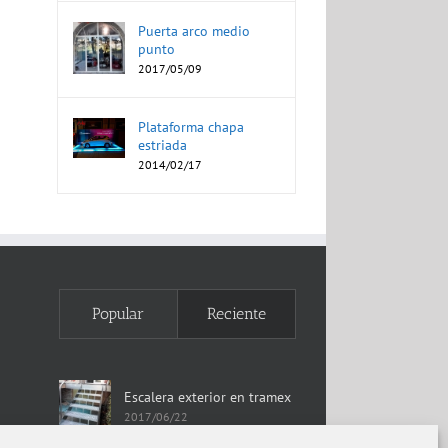
Puerta arco medio
punto
2017/05/09
Plataforma chapa
estriada
2014/02/17
Popular
Reciente
Escalera exterior en tramex
2017/06/22