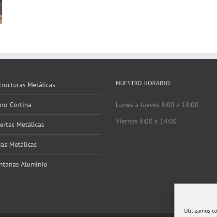
NUESTRO HORARIO
tructuras Metálicas
ro Cortina
Lunes a Jueves 8:00 a 18:00
Viernes 8:00 a 14:00
ertas Metálicas
jas Metálicas
ntanas Aluminio
Utilizamos co