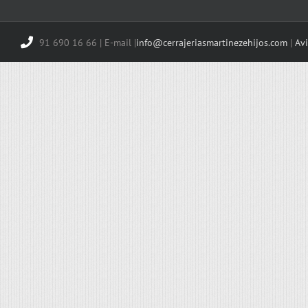
91 690 16 66 | E-mail |
info@cerrajeriasmartinezehijos.com
|
Avi