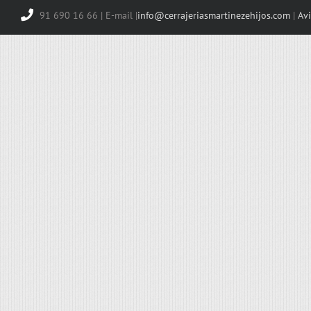
91 690 16 66 | E-mail |
info@cerrajeriasmartinezehijos.com
|
Avi