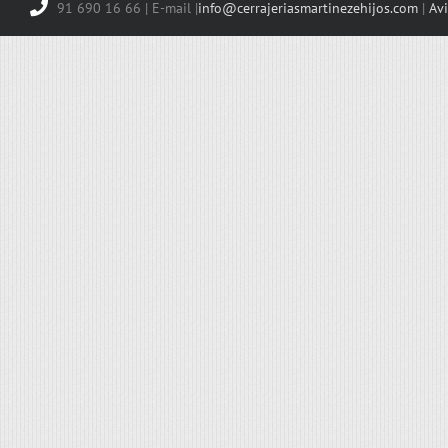
91 690 16 66 | E-mail |
info@cerrajeriasmartinezehijos.com
|
Avi