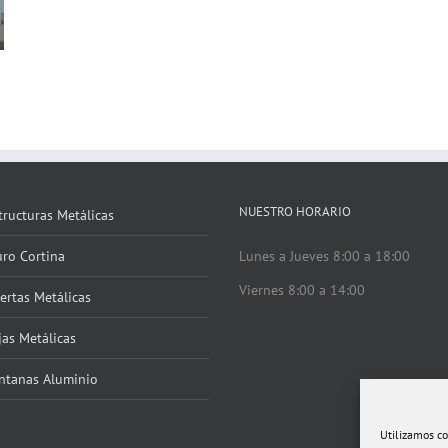
NUESTRO HORARIO
tructuras Metálicas
ro Cortina
Lunes a Jueves 8:00 a 18:00
Viernes 8:00 a 14:00
ertas Metálicas
jas Metálicas
ntanas Aluminio
Utilizamos co