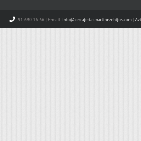
91 690 16 66 | E-mail |
info@cerrajeriasmartinezehijos.com
|
Avi