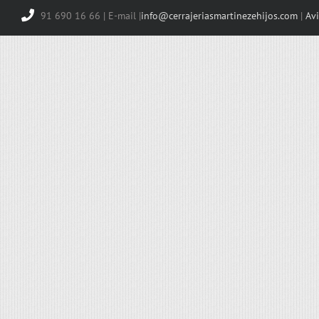
91 690 16 66 | E-mail |
info@cerrajeriasmartinezehijos.com
|
Avi