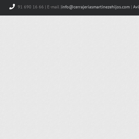
91 690 16 66 | E-mail |
info@cerrajeriasmartinezehijos.com
|
Avi