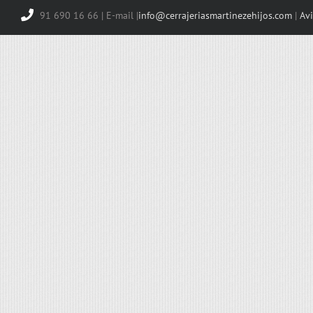
91 690 16 66 | E-mail |
info@cerrajeriasmartinezehijos.com
|
Avi