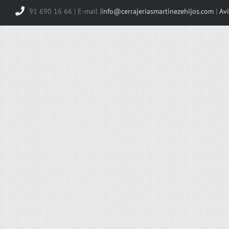
91 690 16 66 | E-mail |
info@cerrajeriasmartinezehijos.com
|
Avi