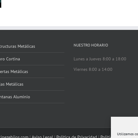
NUESTRO HORARIO
tructuras Metálicas
ro Cortina
Lunes a Jueves 8:00 a 18:00
Viernes 8:00 a 14:00
ertas Metálicas
jas Metálicas
ntanas Aluminio
Utilizamos co
tinezehijos.com
|
Aviso Legal
|
Politica de Privacidad
|
Politica de Cookies