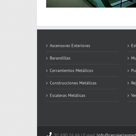
Ascensores Exteriores
Es
Barandillas
Mu
Cerramientos Metálicos
Pu
Construcciones Metálicas
Re
Escaleras Metálicas
Ve
91 690 16 66 | E-mail |
info@cerrajeriasmar