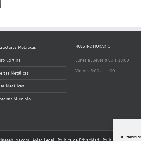
NUESTRO HORARIO
tructuras Metálicas
ro Cortina
Lunes a Jueves 8:00 a 18:00
Viernes 8:00 a 14:00
ertas Metálicas
jas Metálicas
ntanas Aluminio
Utilizamos co
tinezehijos.com
|
Aviso Legal
|
Politica de Privacidad
|
Politica de Cookies