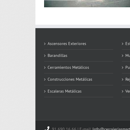
Ascensores Exteriores
Es
Barandillas
Mu
Cerramientos Metálicos
Pu
Construcciones Metálicas
Re
Escaleras Metálicas
Ve
91 690 16 66 | E-mail |
info@cerrajeriasmar