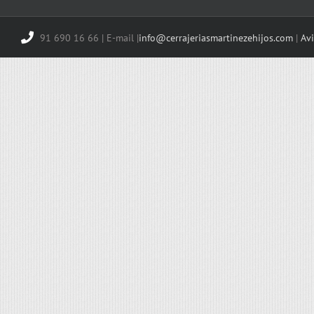
91 690 16 66 | E-mail |
info@cerrajeriasmartinezehijos.com
|
Avi