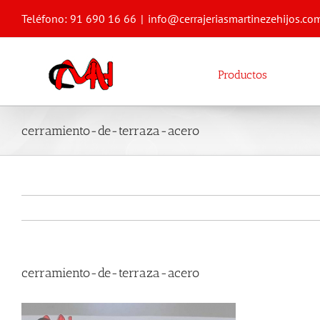
Saltar
Teléfono: 91 690 16 66
|
info@cerrajeriasmartinezehijos.co
al
contenido
Productos
cerramiento-de-terraza-acero
cerramiento-de-terraza-acero