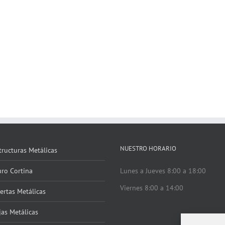
NUESTRO HORARIO
tructuras Metálicas
ro Cortina
Lunes a Jueves 8:00 a 18:00
Viernes 8:00 a 14:00
ertas Metálicas
jas Metálicas