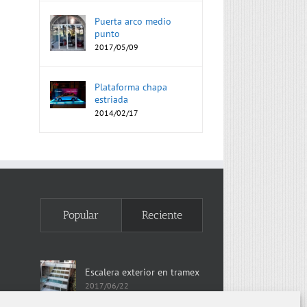
Puerta arco medio
punto
2017/05/09
Plataforma chapa
estriada
2014/02/17
Popular
Reciente
Escalera exterior en tramex
2017/06/22