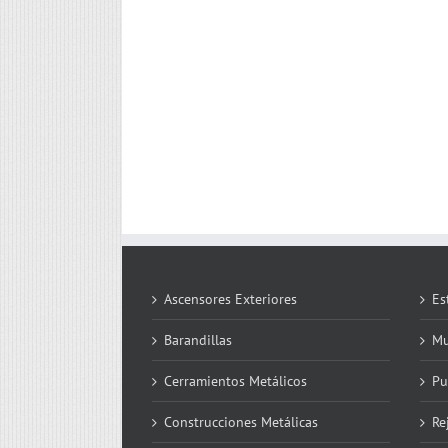
Ascensores Exteriores
Es
Barandillas
Mu
Cerramientos Metálicos
Pu
Construcciones Metálicas
Re