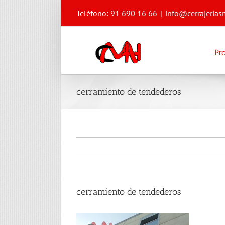
Saltar
Teléfono: 91 690 16 66
|
info@cerrajerias
al
contenido
Pr
cerramiento de tendederos
cerramiento de tendederos