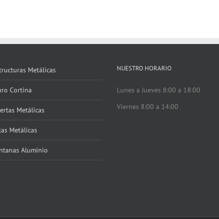
NUESTRO HORARIO
tructuras Metálicas
ro Cortina
Lunes a Jueves 8:00 a 18:00
Viernes 8:00 a 14:00
ertas Metálicas
jas Metálicas
ntanas Aluminio