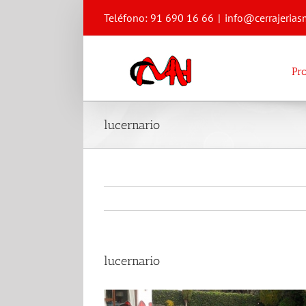
Saltar
Teléfono: 91 690 16 66
|
info@cerrajerias
al
contenido
Pr
lucernario
lucernario