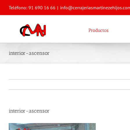
Saltar
Teléfono: 91 690 16 66
|
info@cerrajeriasmartinezehijos.co
al
contenido
Productos
interior-ascensor
interior-ascensor