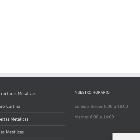
NUESTRO HORARIO
tructuras Metálicas
ro Cortina
Lunes a Jueves 8:00 a 18:00
Viernes 8:00 a 14:00
ertas Metálicas
jas Metálicas