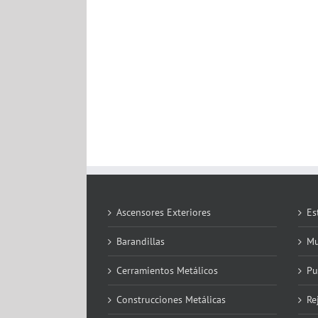
Ascensores Exteriores
Es
Barandillas
Mu
Cerramientos Metálicos
Pu
Construcciones Metálicas
Re