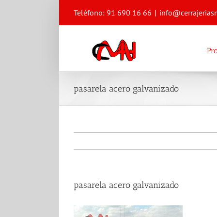
Saltar
Teléfono: 91 690 16 66
|
info@cerrajerias
al
contenido
Pr
pasarela acero galvanizado
pasarela acero galvanizado