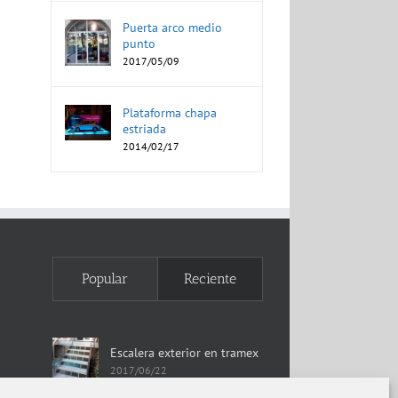
Puerta arco medio
punto
2017/05/09
Plataforma chapa
estriada
2014/02/17
Popular
Reciente
Escalera exterior en tramex
2017/06/22