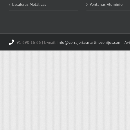
Escaleras Metálicas
Ventanas Aluminio
91 690 16 66 | E-mail |
info@cerrajeriasmartinezehijos.com
|
Avi