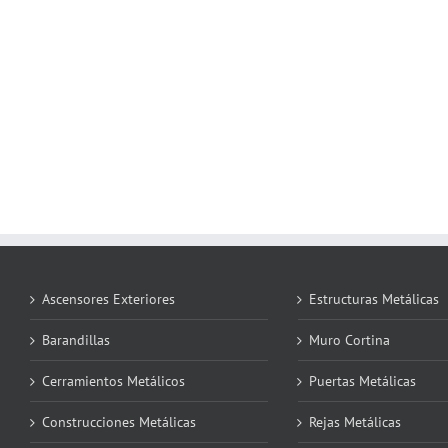
Ascensores Exteriores
Estructuras Metálicas
Barandillas
Muro Cortina
Cerramientos Metálicos
Puertas Metálicas
Construcciones Metálicas
Rejas Metálicas