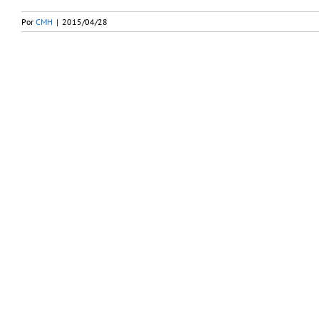
Por
CMH
|
2015/04/28