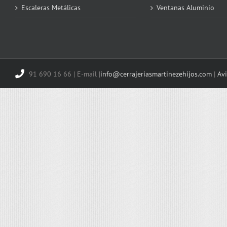
Escaleras Metálicas
Ventanas Aluminio
91 690 16 66 | E-mail |
info@cerrajeriasmartinezehijos.com
|
Avi