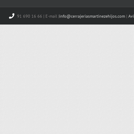
91 690 16 66 | E-mail |
info@cerrajeriasmartinezehijos.com
|
Avi