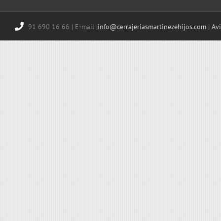
91 690 16 66 | E-mail |
info@cerrajeriasmartinezehijos.com
|
Avi