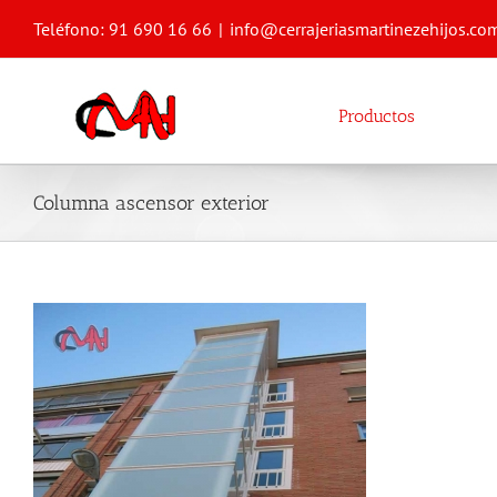
Saltar
Teléfono: 91 690 16 66
|
info@cerrajeriasmartinezehijos.co
al
contenido
Productos
Columna ascensor exterior