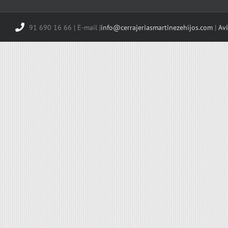
91 690 16 66 | E-mail |
info@cerrajeriasmartinezehijos.com
|
Avi