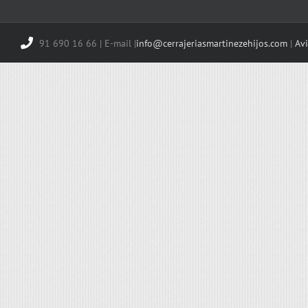
91 690 16 66 | E-mail |
info@cerrajeriasmartinezehijos.com
|
Avi